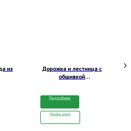
да из
Дорожка и лестница с
обшивкой
лиственницей
Подробнее
Узнать цену