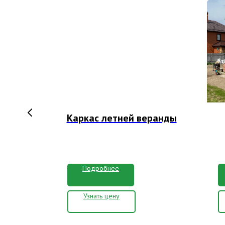
для
Каркас летней веранды
К
Подробнее
Узнать цену