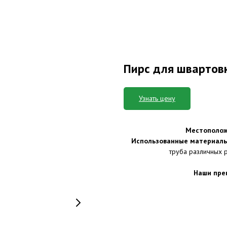
Пирс для швартовк
Узнать цену
Местополож
Использованные материалы
труба различных р
Наши пре