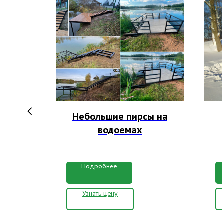
 и
Небольшие пирсы на
ного
водоемах
Подробнее
Узнать цену