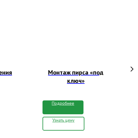
ения
Монтаж пирса «под
М
ключ»
Подробнее
Узнать цену