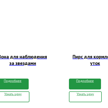
Зона для наблюдения
Пирс для кормл
за звездами
уток
Подробнее
Подробнее
Узнать цену
Узнать цену