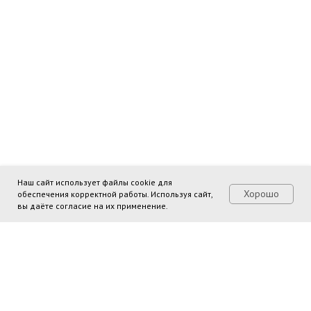
067466 ОГРН
0
ковская область,
72Д/1, офис 312
Наш сайт использует файлы cookie для
Хорошо
обеспечения корректной работы. Используя сайт,
вы даёте согласие на их применение.