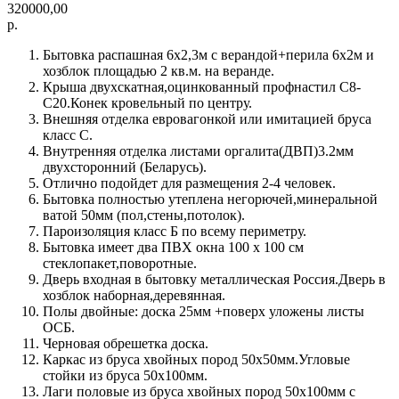
320000,00
р.
Бытовка распашная 6х2,3м с верандой+перила 6х2м и
хозблок площадью 2 кв.м. на веранде.
Крыша двухскатная,оцинкованный профнастил С8-
С20.Конек кровельный по центру.
Внешняя отделка евровагонкой или имитацией бруса
класс С.
Внутренняя отделка листами оргалита(ДВП)3.2мм
двухсторонний (Беларусь).
Отлично подойдет для размещения 2-4 человек.
Бытовка полностью утеплена негорючей,минеральной
ватой 50мм (пол,стены,потолок).
Пароизоляция класс Б по всему периметру.
Бытовка имеет два ПВХ окна 100 х 100 см
стеклопакет,поворотные.
Дверь входная в бытовку металлическая Россия.Дверь в
хозблок наборная,деревянная.
Полы двойные: доска 25мм +поверх уложены листы
ОСБ.
Черновая обрешетка доска.
Каркас из бруса хвойных пород 50х50мм.Угловые
стойки из бруса 50х100мм.
Лаги половые из бруса хвойных пород 50х100мм с