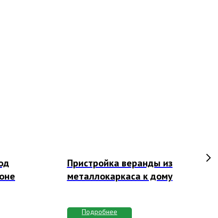
од
Пристройка веранды из
лоне
металлокаркаса к дому
Подробнее