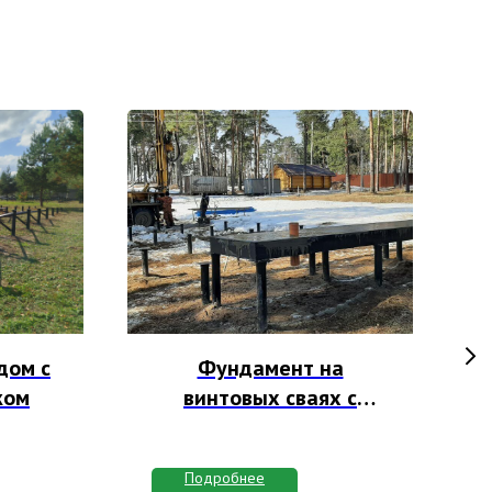
дом с
Фундамент на
П
ком
винтовых сваях с
м
бетонным ростверком
Подробнее