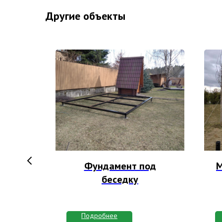
Другие объекты
 дома
Фундамент под
М
сом
беседку
Подробнее