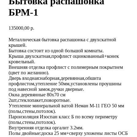
Бытовка распашонка
БРМ-1
135000,00
р.
Металлическая бытовка распашонка с двухскатной
крышей.
Бытовка состоит из одной большой комнаты.
Крыша двухскатная,профлист оцинкованный+конек
кровельный.
Внешняя отделка профлист с полимерным покрытием
(цвет по желанию).
Дверь входная:наборная,деревянная,обшита
профлистом,утепление 50мм,установлены проушины
под навесной замок,ручки дверные.
Окна деревянные 80х70 см
2шт,стеклопакет,поворотные.
Утепление минеральной ватой Неман М-11 ГЕО 50 мм
(полы,стены,потолок).
Пароизоляция Изоспан класс Б по всему периметру
(полы,стены,потолок).
Внутренняя отделка оргалит 3.2мм.
Полы двойные:доска 25 мм+сверху уложены листы ОСБ